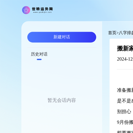
首页
>
八字排
新建对话
搬新
历史对话
2024-12
准备搬
暂无会话内容
是不是
别担心
9月份