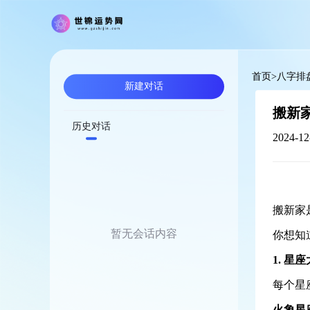
首页
>
八字排
新建对话
搬新家
历史对话
2024-12
搬新家
暂无会话内容
你想知
1. 
每个星